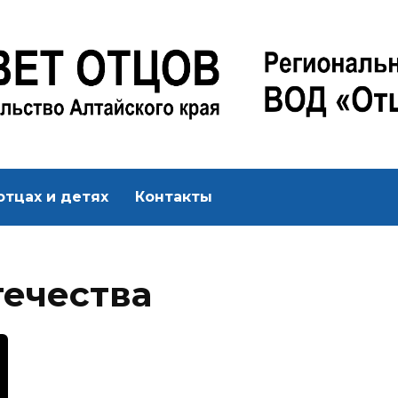
отцах и детях
Контакты
течества